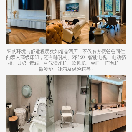
它的环境与舒适程度犹如精品酒店，不仅有方便爸爸同住
的双人高级床组，还有哺乳枕、2部60“ 智能电视、电动躺
椅、UV消毒箱、空气清净机、吹风机、WiFi、面包机、
微波炉、冰箱及保险箱等~