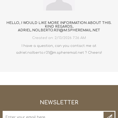
HELLO, I WOULD LIKE MORE INFORMATION ABOUT THIS.
KIND REGARDS,
ADRIEL.NOLBERTO.R31@M.SPHEREMAIL.NET
Created on:
2/13/2026 7:36 AM
I have a question, can you contact me at
adriel.nolberto.r31@m.spheremail.net ? Cheers!
NEWSLETTER