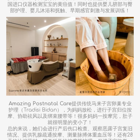
国进口仪器检测宝宝的黄疸值！同时也提供婴儿脐部与臀
部护理、婴儿沐浴和抚触、早期感官刺激与发展训练！
Amazing Postnatal Care
提供传统马来子宫卵巢专业
护理（Tradisi Bidan），为妈妈放松，进行子宫归位按
摩、协助祛风以及绑束腰带等！很多妈妈一按摩完，肚子
就很明显的变小了！
总的来说，她们会进行产后伤口检查、观察恶露子宫复旧
情况、提供乳腺疏通按摩、测量脉搏体重血压等！还有28