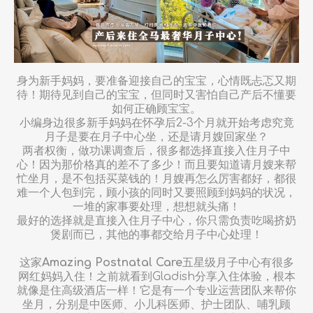
身为新手妈妈，要准备迎接自己的宝宝，心情既忐忑又期
待！期待见到自己的宝宝，但同时又害怕自己产后不懂要
如何正确顾宝宝。
小编身边很多新手妈妈在怀孕后2-3个月就开始考虑究竟
月子是要在月子中心坐，还是请月嫂回家坐？
两者权衡，做功课调查后，很多都选择直接入住月子中
心！因为那价格真的差不了多少！而且要知道请月嫂来帮
忙坐月，是不包括买菜钱的！月嫂再怎么厉害都好，都很
难一个人包到完，顾小孩的同时又要照顾到妈妈的状况，
一堆的家事要处理，想想就头痛！
最好的选择就是直接入住月子中心，你只需负责吃喝挤奶
煲剧而已，其他的事都交给月子中心处理！
这家
Amazing Postnatal Care
五星级月子中心有很多
网红妈妈入住！之前就看到Gladish分享入住体验，根本
就像是住高级酒店一样！它是有一个专业运营团队来帮你
坐月，分别是中医师、小儿科医师、护士团队、哺乳顾