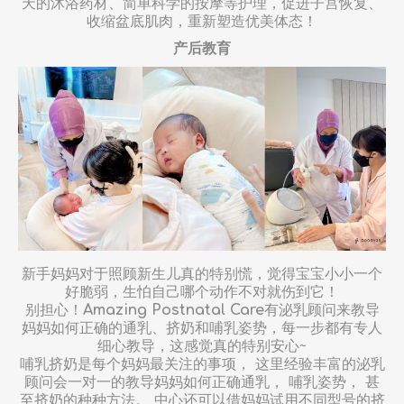
天的沐浴药材、简单科学的按摩等护理，促进子宫恢复、
收缩盆底肌肉，重新塑造优美体态！
产后教育
新手妈妈对于照顾新生儿真的特别慌，觉得宝宝小小一个
好脆弱，生怕自己哪个动作不对就伤到它！
别担心！
Amazing Postnatal Care
有泌乳顾问来教导
妈妈如何正确的通乳、挤奶和哺乳姿势，每一步都有专人
细心教导，这感觉真的特别安心~
哺乳挤奶是每个妈妈最关注的事项， 这里经验丰富的泌乳
顾问会一对一的教导妈妈如何正确通乳， 哺乳姿势， 甚
至挤奶的种种方法。 中心还可以借妈妈试用不同型号的挤