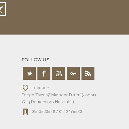
FOLLOW US
Location
Teega Tower@Iskandar Puteri (Johor)
Qliq Damansara Hotel (KL)
018-3830888 / 012-2496880