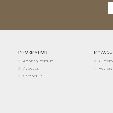
INFORMATION
MY ACC
Amazing Premium
Custome
About us
Address
Contact us