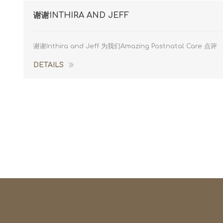
谢谢INTHIRA AND JEFF
谢谢Inthira and Jeff 为我们Amazing Postnatal Care 点评
DETAILS