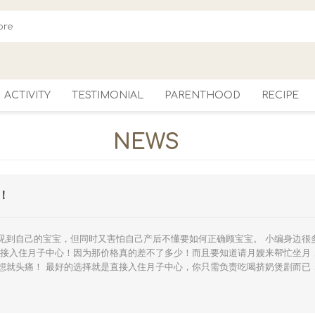
ACTIVITY
TESTIMONIAL
PARENTHOOD
RECIPE
NEWS
Blog
！
见到自己的宝宝，但同时又害怕自己产后不懂要如何正确顾宝宝。 小编身边很多
直接入住月子中心！因为那价格真的差不了多少！而且要知道请月嫂来帮忙坐月
想就头痛！ 最好的选择就是直接入住月子中心，你只需负责吃喝挤奶煲剧而已