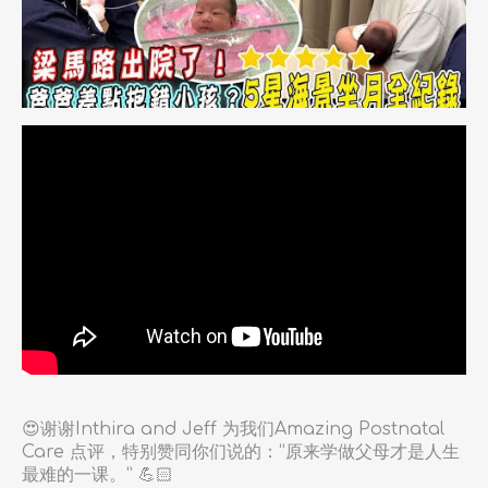
😍谢谢Inthira and Jeff 为我们Amazing Postnatal
Care 点评，特别赞同你们说的：“原来学做父母才是人生
最难的一课。” 💪🏻