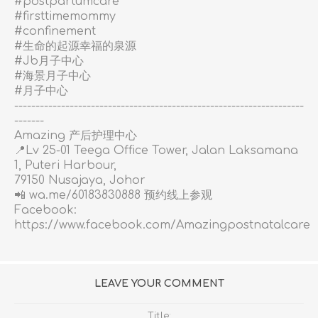
#postpartumcare
#firsttimemommy
#confinement
#生命的起源幸福的泉源
#Jb月子中心
#海景月子中心
#月子中心
--------------------------------------------------------------------
-------
Amazing 产后护理中心
📍Lv 25-01 Teega Office Tower, Jalan Laksamana
1, Puteri Harbour,
79150 Nusajaya, Johor
📲 wa.me/60183830888
预约线上参观
Facebook:
https://www.facebook.com/Amazingpostnatalcare
LEAVE YOUR COMMENT
Title: