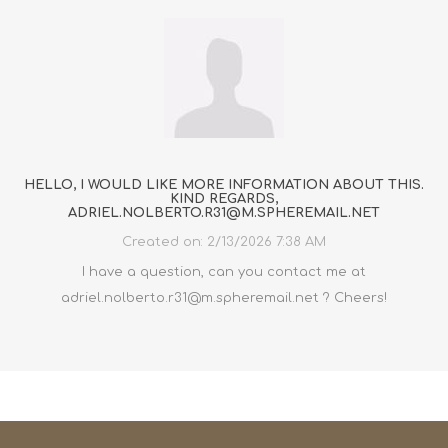
HELLO, I WOULD LIKE MORE INFORMATION ABOUT THIS.
KIND REGARDS,
ADRIEL.NOLBERTO.R31@M.SPHEREMAIL.NET
Created on:
2/13/2026 7:38 AM
I have a question, can you contact me at
adriel.nolberto.r31@m.spheremail.net ? Cheers!