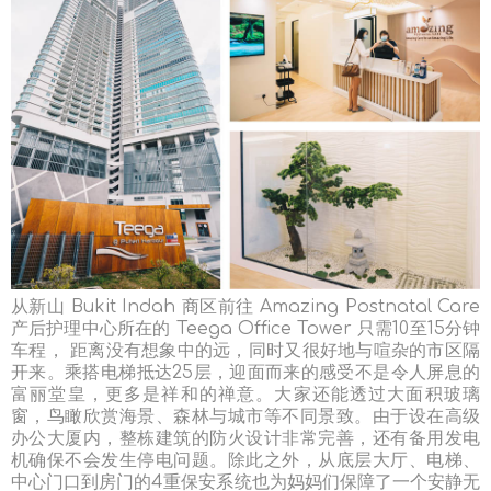
从新山 Bukit Indah 商区前往 Amazing Postnatal Care
产后护理中心所在的 Teega Office Tower 只需10至15分钟
车程， 距离没有想象中的远，同时又很好地与喧杂的市区隔
开来。乘搭电梯抵达25层，迎面而来的感受不是令人屏息的
富丽堂皇，更多是祥和的禅意。大家还能透过大面积玻璃
窗，鸟瞰欣赏海景、森林与城市等不同景致。由于设在高级
办公大厦内，整栋建筑的
防火设计
非常完善，还有备用发电
机确保不会发生停电问题。除此之外，从底层大厅、电梯、
中心门口到房门的
4重保安系统也为妈妈们保障了一个安静无