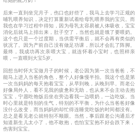
给她的配方奶！
后来一直到坐完月子，伤口也好些了，我马上去学习正规的
哺乳喂养知识，决定打算重新试着给母乳喂养我的宝贝。而
我也在学习过程中得知，因为母乳太容易被人体吸收，宝宝
消化后就马上排出来，肚子空了，当然也就是饿了要喂奶。
这个也只是一个过度期，当供需平衡后，就不会再有类似的
状况了。因为产前自己没有做足功课，所以才会乱了阵脚。
最终，我成功再次亲喂大宝，就连怀着小宝时，也照样亲
喂，一直喂到大宝5岁。
回想当时怀大宝做月子的时候，老公因为第一次当爸爸，不
能马上进入当爸的角色，整个人好像慢半拍。我这个也是第
一次当妈妈的每天抱着宝宝，从早到晚，从晚到早。而老公
好像局外人，看不见我的疲惫和无助，也从来不会主动去抱
宝宝，宁愿吃饱饭后坐在旁边看我一边喂奶，一边吃饭。当
时心里就是特别的生气，特别的不平衡，为什么当爸爸好像
没什么改变，而当妈妈的却忙得连睡觉吃饭的时间都没有。
总之是看见老公就特别不顺眼。当然，事后跟老公沟通后才
知道新生儿太小了，他不敢抱，也怕宝宝抱不好会跌下来，
伤害到宝宝。