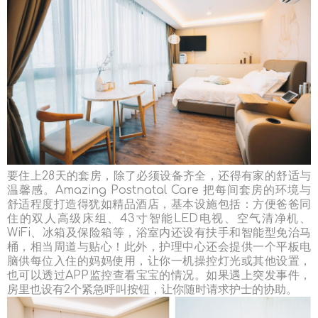
要住上28天的套房，除了必须设备齐全，还得有家的舒适与
温馨感。Amazing Postnatal Care 把每间套房的环境与
舒适程度打造得犹如精品酒店，基本设施包括：方便爸爸同
住的双人高级床组、43寸智能LED电视、空气清净机、
WiFi、冰箱及保险箱等，浴室内还设有扶手和智能型免治马
桶，相当周道与贴心！此外，护理中心还会提供一个平板电
脑供每位入住的妈妈使用，让你一机操控灯光或其他设置，
也可以透过APP监控查看宝宝的情况。如果遇上突发事件，
房里也设有2个紧急呼叫按钮，让你随时请求护士的协助。