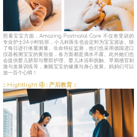
照看宝宝方面，Amazing Postnatal Care 不仅有受训的
专业护士24小时轮班，小儿科医生也会定时为宝宝巡诊。除
了每日进行体重测量、生命特征监测，他们也采用德国进口
仪器检测宝宝的黄疸值，各方面都是滴水不露。此外她们也
会提供婴儿脐部与臀部护理、婴儿沐浴和抚触、早期感官刺
激与发展训练等，兼顾宝宝的健康与身心发展。妈妈们可以
放一百个心唷！
:: Hightlight ④ : 产后教育 ::