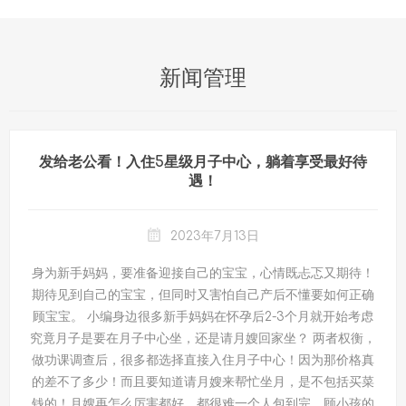
新闻管理
发给老公看！入住5星级月子中心，躺着享受最好待
遇！
2023年7月13日
身为新手妈妈，要准备迎接自己的宝宝，心情既忐忑又期待！
期待见到自己的宝宝，但同时又害怕自己产后不懂要如何正确
顾宝宝。 小编身边很多新手妈妈在怀孕后2-3个月就开始考虑
究竟月子是要在月子中心坐，还是请月嫂回家坐？ 两者权衡，
做功课调查后，很多都选择直接入住月子中心！因为那价格真
的差不了多少！而且要知道请月嫂来帮忙坐月，是不包括买菜
钱的！月嫂再怎么厉害都好，都很难一个人包到完，顾小孩的