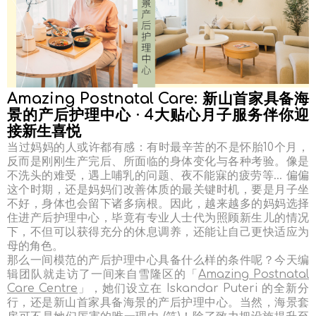
Amazing Postnatal Care: 新山首家具备海
景的产后护理中心 · 4大贴心月子服务伴你迎
接新生喜悦
当过妈妈的人或许都有感：有时最辛苦的不是怀胎10个月，
反而是刚刚生产完后、所面临的身体变化与各种考验。像是
不洗头的难受，遇上哺乳的问题、夜不能寐的疲劳等… 偏偏
这个时期，还是妈妈们改善体质的最关键时机，要是月子坐
不好，身体也会留下诸多病根。因此，越来越多的妈妈选择
住进产后护理中心，毕竟有专业人士代为照顾新生儿的情况
下，不但可以获得充分的休息调养，还能让自己更快适应为
母的角色。
那么一间模范的产后护理中心具备什么样的条件呢？今天编
辑团队就走访了一间来自雪隆区的「
Amazing Postnatal
Care Centre
」，她们设立在 Iskandar Puteri 的全新分
行，还是新山首家具备海景的产后护理中心。当然，海景套