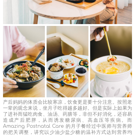
产后妈妈的体质会比较寒凉，饮食更是要十分注意。按照老
一辈的观念来说，坐月子吃得越多越好。但是实际上如果为
了进补而猛吃肉食、油汤、药膳等，非但不好消化，还容易
造成产后肥胖，从而诱发糖尿病、高血压等疾病。而
Amazing Postnatal Care 的月子餐经过中医师与营养师
的把关调整，讲究以少油少盐少糖的温补方式达到营养均