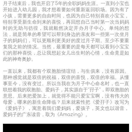
月子结束后，我也开启了5年的全职妈妈生涯。一直到小宝也
开始进入幼儿园，我才想着要如何重新返回职场。因为有了
小孩，需要更多的自由时间，也因为自己特别喜欢小宝宝，
特别享受新生命到来的喜悦，再回想自己当时第一次当妈妈
时的无助与彷徨，我就毅然决定开办月子中心。单纯的想
法，就是简单的希望可以帮到身边的亲友和一些第一次坐月
子的妈妈们，可以更顺利更美好的度过月子期。至少不要重
复我之前的情况。当然，最重要的是每天都可以看到小宝宝
们的那种喜悦，总让我想起女儿出生时的心情，生命竟是如
此的神奇奥妙。
一直以来，我都有个双胞胎情谊结，与生俱来，没有原因。
那种感觉就是双倍的祝福，双倍的喜悦，双倍的幸福。从懂
事至今，没有变过。所以当我在为月子中心命名时，也一直
联想着我的双胞胎。爱妈子，其实源自于“孖子”，即双胞胎的
意思。后来把爱加上，就觉得不能只爱宝宝啊，没有伟大的
母爱，哪来的新生命降临？后来就索性把《爱孖子》改写为
《爱妈子》，寓意着我们爱妈妈，爱孩子，英文也以谐音，
爱妈子的广东读音，取为《Amazing》。