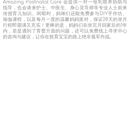
Amazing Postnatal Care 会提供一对一母乳喂养协助与
指导，也会请来
护士、中医生、身心灵导师等专业人士前来
传授育儿知识。闲暇时，妈咪们还能免费参与DIY手作坊、
瑜伽课程，以及每月一度的温馨妈妈派对，保证28天的坐月
行程即圆满又充实！更棒的是，妈妈们在坐完月回家后的1年
内，若是遇到了育婴方面的问题，还可以免费线上寻求中心
的咨询与建议，让你在抚育宝宝的路上绝非孤军作战。