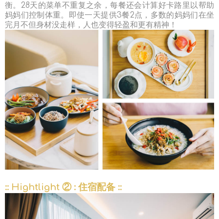
衡。28天的菜单不重复之余，每餐还会计算好卡路里以帮助
妈妈们控制体重。即使一天提供3餐2点，多数的妈妈们在坐
完月不但身材没走样，人也变得轻盈和更有精神！
:: Hightlight ② : 住宿配备 ::