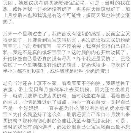
哭闹，她建议我考虑买奶粉给宝宝喝。可是，当时的我在
想，或许是我一开始还没有奶吧，再多两天应该就好了，加
上月嫂后来也和我说是有这个可能性，多两天我也许就会涨
奶了。
后来一个星期过去了，我依然没有涨奶的感觉，反而宝宝哭
得更凶了。月嫂看到宝宝哭得厉害，再次建议我去买奶粉给
宝宝吧！当时看到宝宝一直不停的哭，我突然觉得自己很自
私，我是不是真的饿坏宝宝了？这时我的内心开始动摇了，
开始怀疑自己是否真的没有母乳？终于我还是妥协了。已经
尝试了一个星期都没有涨奶的感觉，挤奶也很少，每次挤了
半小时都不到10毫升，或许我就是那种“少奶奶”吧！
老公当时还在上班不在家，看着宝宝不停的哭，我毅然换了
衣服，带上宝贝和月嫂驾车出去买奶粉。因为还在坐着月
子，就请月嫂帮忙进店买奶粉。当时我坐在车里，看着自己
的宝贝，心情是难过到了极点，内心一直在自责，觉得自己
不是一个好妈妈，一直在想为什么我没有足够的奶水给宝
宝？为什么我坚持了这么久，最后还要自己亲自带月嫂出来
买奶粉？那种痛彻心肺的心痛让我至今都无法忘怀。可是，
当时的我没有别的选择，必须说服自己让宝宝喝自己最不想