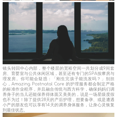
镜头转回中心内部，整个楼层的宽裕空间一共划分成9间套
房、育婴室与公共休闲区域，甚至还有专门的SPA按摩房与
理发房。你可能会疑惑：「刚生完孩子能洗发吗？」别担
心，Amazing Postnatal Care 的护理服务都会制定严格
的标准作业程序，并且融合传统与西方科学，确保妈妈们调
养身子的当儿还能保养得体面又美美的，说是一场星级度假
也不为过！除了提供28天的产后护理，想要备孕、或是遭遇
小产的朋友也可以享有14天的调养身体服务，让身心灵恢复
到最佳状态。