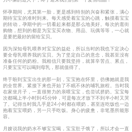
力不懈的造人下，终于迎来我们的第一个爱情结晶！
怀孕期间，尤其第一胎，更是感到特别的兴奋和紧张，满心
期待宝宝的准时到来。每天感受着宝宝的心跳，触摸着宝宝
的转动，孕期中的一切看起来都是那么地美好。每次的逛街
购物，想到的都是为宝宝买衣物、用品、玩偶等等，一心就
是要把最好的留给宝贝。
因为深知母乳喂养对宝宝的益处，所以当时的我也下定决心
要全母乳喂养我的宝贝。为了坚定自己的意念，我甚至没有
准备任何的奶粉。我相信只要我坚持，就算辛苦点、累点，
只要宝宝可以喝到母乳，那就值得了。
终于盼到宝宝出生的那一刻，宝宝抱在怀里，彷佛她就是我
的全世界。紧接下来也开始了不眠不休的哺乳旅程。当时我
在家坐月子，一直很努力的亲喂宝宝，也尝试挤奶。宝宝每
次都喝上半小时到45分钟，可是每次才放下不到半小时又哭
了。记得当时我几乎是24小时都在喂奶，甚至连吃饭也一边
抱着宝宝喂奶，另一只手吃饭。身心的疲惫，非笔墨所能形
容。
月嫂说我的奶水不够宝宝喝，宝宝肚子饿了，所以才会一直