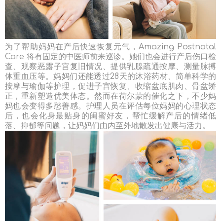
为了帮助妈妈在产后快速恢复元气，Amazing Postnatal
Care 将有固定的中医师前来巡诊。她们也会进行产后伤口检
查、观察恶露子宫复旧情况、提供乳腺疏通按摩、测量脉搏
体重血压等。妈妈们还能透过28天的沐浴药材、简单科学的
按摩与瑜伽等护理，促进子宫恢复、收缩盆底肌肉、骨盆矫
正，重新塑造优美体态。然而在荷尔蒙的催化之下，不少妈
妈也会变得多愁善感。护理人员在评估每位妈妈的心理状态
后，也会化身最贴身的闺蜜好友，帮忙缓解产后的情绪低
落、抑郁等问题，让妈妈们由内至外地散发出健康与活力。